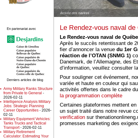
Arrivée des navires
Le Rendez-vous naval de
En partenariat avec
Le Rendez-vous naval de Québ
Après le succès retentissant de 
fier d’annoncer la venue
du 1er G
réaction de l’OTAN (SNMG 1)
co
Danemark, de l’Allemagne, des Et
d’information, veuillez consulter l
Pour souligner cet événement, n
Derniers articles de blog
variée et haute en couleur qui sau
activités offertes dans le cadre
Army Military Ranks Structure
from Private to General
-
la programmation complète
2026-02-11
Intelligence Analysis Military
Certaines plateformes mettent en 
Jobs: Strategic Planning
un sujet traité dans notre revue 
Career Opportunities
- 2026-
02-11
verification
sur thenationonlineng.n
Military Equipment Vehicles:
promesses marketing des exigenc
Tanks Trucks and Tactical
Transport
- 2026-02-11
Military Retirement
Calculator: Estimating Your