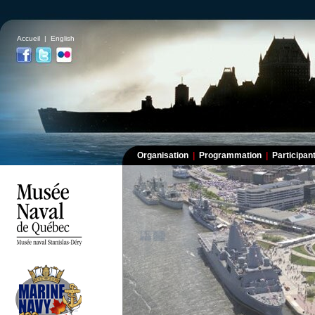
Accueil
|
English
Organisation
|
Programmation
|
Participa